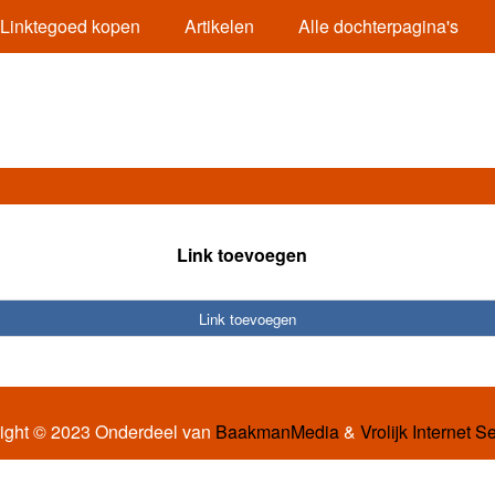
Linktegoed kopen
Artikelen
Alle dochterpagina's
Link toevoegen
Link toevoegen
ight © 2023 Onderdeel van
BaakmanMedia
&
Vrolijk Internet S